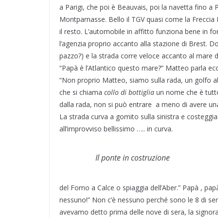
a Parigi, che poi è Beauvais, poi la navetta fino a 
Montparnasse. Bello il TGV quasi come la Freccia Ro
il resto. L’automobile in affitto funziona bene in 
l’agenzia proprio accanto alla stazione di Brest. 
pazzo?) e la strada corre veloce accanto al mare d
“Papà è l’Atlantico questo mare?” Matteo parla ecc
“Non proprio Matteo, siamo sulla rada, un golfo ab
che si chiama
collo di bottiglia
un nome che è tutt
dalla rada, non si può entrare a meno di avere un
La strada curva a gomito sulla sinistra e costeggia 
all’improvviso bellissimo ….. in curva.
Il ponte in costruzione
del Forno a Calce o spiaggia dell’Aber.” Papà , pap
nessuno!” Non c’è nessuno perché sono le 8 di ser
avevamo detto prima delle nove di sera, la signora 