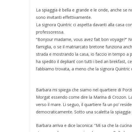
La spiaggia è bella e grande e le onde, anche se
sono invitanti effettivamente.
La signora Quintric ci aspetta davanti alla casa c
professoressa.
“Bonjour madame, vous avez fait bon voyage?” No
famiglia, o se il matriarcato bretone funziona anche
strada e mostrando la casa, io faccio in tempo a p
ha spedito il depliant con tutti i bed an brekfast,
l’abbiamo trovata, a meno che la signora Quintric 
Barbara mi spiega che siamo nel quartiere di Porz
Morgat essendo come dire la Marina di Crozon. La s
verso il mare. Li seguo, il quartiere fa un po’ resi
democraticamente. Sotto una scaletta la spiaggia p
Barbara arriva e dice laconica: “Mi sa che la cuc