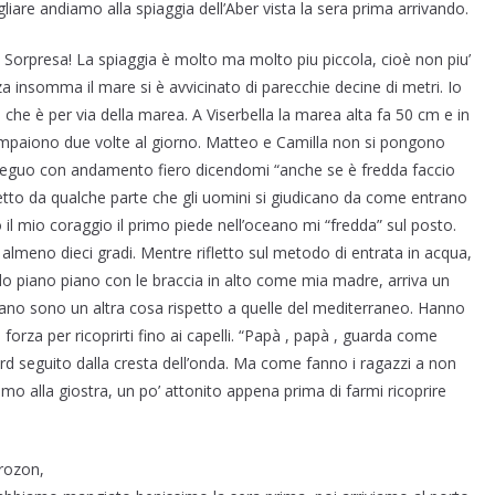
iare andiamo alla spiaggia dell’Aber vista la sera prima arrivando.
Sorpresa! La spiaggia è molto ma molto piu piccola, cioè non piu’
a insomma il mare si è avvicinato di parecchie decine di metri. Io
 è per via della marea. A Viserbella la marea alta fa 50 cm e in
mpaiono due volte al giorno. Matteo e Camilla non si pongono
Io seguo con andamento fiero dicendomi “anche se è fredda faccio
letto da qualche parte che gli uomini si giudicano da come entrano
l mio coraggio il primo piede nell’oceano mi “fredda” sul posto.
almeno dieci gradi. Mentre rifletto sul metodo di entrata in acqua,
o piano piano con le braccia in alto come mia madre, arriva un
eano sono un altra cosa rispetto a quelle del mediterraneo. Hanno
orza per ricoprirti fino ai capelli. “Papà , papà , guarda come
 seguito dalla cresta dell’onda. Ma come fanno i ragazzi a non
o alla giostra, un po’ attonito appena prima di farmi ricoprire
Crozon,