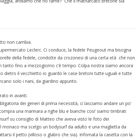
piaggia, andiamo che ho fame?” Che il matriarcato bretone sia
itto non cambia.
supermercato Leclerc. Ci conduce, la fedele Peugeout ma bisogna
orelle della fedele, condotte da crozonesi di una certa età che non
h tanto fino a mezzogiorno c’è tempo. Colpa nostra siamo ancora
 dietro il vecchietto io guardo le case bretoni tutte uguali e tutte
ancano solo i nani, da giardino appunto.
rato in avanti.
igatoria dei generi di prima necessità, ci lasciamo andare un po’
si compra una marinara a righe blu e bianche cosi’ siamo timbrati
ysurf su consiglio di Matteo che aveva visto le foto dei
fa il monaco ma scelgo un bodysurf da adulto e una maglietta da
rsi il petto (villoso o glabro che sia). Infornata la casetta con la