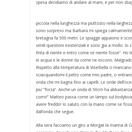
spesa decidiamo di andare al mare, e per non sbagl
piccola nella lunghezza ma piuttosto nella larghezz
sono sorpreso ma Barbara mi spiega calmamente che
bretagna fa 500 metri. Le spiagge appaiono e sco
simili questioni esistenziali e sono gia a mollo. 
finta di niente e entro come se niente fosse”. Ho 
in acqua e le donne da come ne escono. Malgrado i
Rispetto alla temperatura di Viserbella ci mancano 
sciacquandomi il petto come mio padre, o entrand
onda che mi bagna fino ai capelli. Le onde dell’oc
piu’ “forza”. Anche un onda di 50cm ha abbastanza f
corro!” Matteo passa come un lampo sul bodyboard
avere freddo! Io saluto con la mano come se fossim
dall’onda che segue.
Alla sera facciamo un giro a Morgat la marina di 