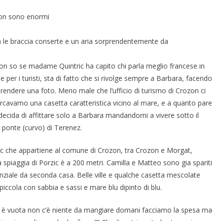
 non sono enormi
on le braccia conserte e un aria sorprendentemente da
n so se madame Quintric ha capito chi parla meglio francese in
 per i turisti, sta di fatto che si rivolge sempre a Barbara, facendo
rendere una foto. Meno male che l’ufficio di turismo di Crozon ci
 cercavamo una casetta caratteristica vicino al mare, e a quanto pare
decida di affittare solo a Barbara mandandomi a vivere sotto il
ponte (curvo) di Terenez.
ic che appartiene al comune di Crozon, tra Crozon e Morgat,
piaggia di Porzic è a 200 metri. Camilla e Matteo sono gia spariti
denziale da seconda casa. Belle ville e qualche casetta mescolate
iccola con sabbia e sassi e mare blu dipinto di blu.
ina è vuota non c’è niente da mangiare domani facciamo la spesa ma