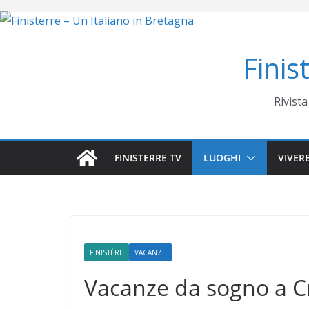
Salta
al
contenuto
Finis
Rivista
FINISTERRE TV
LUOGHI
VIVER
FINISTÈRE
VACANZE
Vacanze da sogno a 