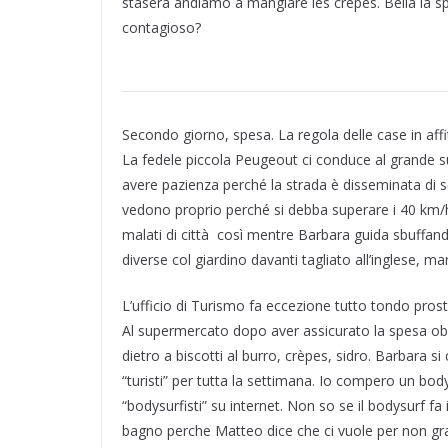
stasera andiamo a mangiare les crepes. Bella la s
contagioso?
Secondo giorno, spesa. La regola delle case in aff
La fedele piccola Peugeout ci conduce al grande 
avere pazienza perché la strada è disseminata di s
vedono proprio perché si debba superare i 40 km/
malati di città così mentre Barbara guida sbuffando
diverse col giardino davanti tagliato all’inglese, m
L’ufficio di Turismo fa eccezione tutto tondo prost
Al supermercato dopo aver assicurato la spesa obbl
dietro a biscotti al burro, crèpes, sidro. Barbara 
“turisti” per tutta la settimana. Io compero un bod
“bodysurfisti” su internet. Non so se il bodysurf 
bagno perche Matteo dice che ci vuole per non gratta