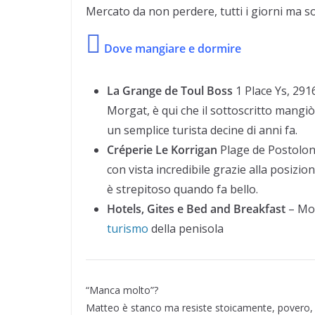
Mercato da non perdere, tutti i giorni ma so
Dove mangiare e dormire
La Grange de Toul Boss
1 Place Ys
,
2916
Morgat, è qui che il sottoscritto mangi
un semplice turista decine di anni fa.
Créperie Le Korrigan
Plage de Postolo
con vista incredibile grazie alla posizio
è strepitoso quando fa bello.
Hotels, Gites e Bed and Breakfast
– Mol
turismo
della penisola
“Manca molto”?
Matteo è stanco ma resiste stoicamente, povero, 