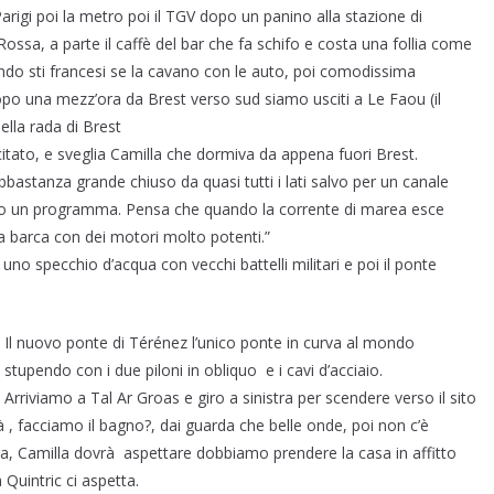
Parigi poi la metro poi il TGV dopo un panino alla stazione di
ssa, a parte il caffè del bar che fa schifo e costa una follia come
fondo sti francesi se la cavano con le auto, poi comodissima
Dopo una mezz’ora da Brest verso sud siamo usciti a Le Faou (il
ella rada di Brest
itato, e sveglia Camilla che dormiva da appena fuori Brest.
bastanza grande chiuso da quasi tutti i lati salvo per un canale
o un programma. Pensa che quando la corrente di marea esce
a barca con dei motori molto potenti.”
uno specchio d’acqua con vecchi battelli militari e poi il ponte
Il nuovo ponte di Térénez l’unico ponte in curva al mondo
stupendo con i due piloni in obliquo e i cavi d’acciaio.
Arriviamo a Tal Ar Groas e giro a sinistra per scendere verso il sito
à , facciamo il bagno?, dai guarda che belle onde, poi non c’è
a, Camilla dovrà aspettare dobbiamo prendere la casa in affitto
Quintric ci aspetta.