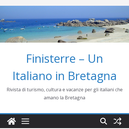
Salta
al
contenuto
Finisterre – Un
Italiano in Bretagna
Rivista di turismo, cultura e vacanze per gli italiani che
amano la Bretagna