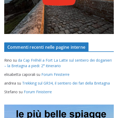
Commenti recenti nelle pagine interne
Rino
su
da Cap Fréhèl a Fort La Latte sul sentiero dei doganieri
– la Bretagna a piedi: 2° itinerario
elisabetta caporali
su
Forum Finisterre
andrea
su
Trekking sul GR34, il sentiero dei fari della Bretagna
Stefano
su
Forum Finisterre