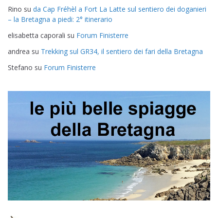
Rino
su
da Cap Fréhèl a Fort La Latte sul sentiero dei doganieri
– la Bretagna a piedi: 2° itinerario
elisabetta caporali
su
Forum Finisterre
andrea
su
Trekking sul GR34, il sentiero dei fari della Bretagna
Stefano
su
Forum Finisterre